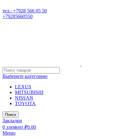
РАЗБОР ИНОМАРОК В ДАГЕСТАНЕ, 368541 р. Дагестан, Караб
тел.: +7928 566 05 50
+79285660550
Выберите категорию
LEXUS
MITSUBISHI
NISSAN
TOYOTA
Поиск
Закладки
0
элемент
₽
0.00
Меню