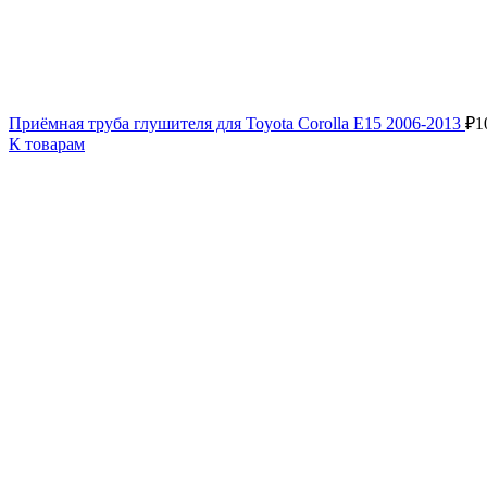
Приёмная труба глушителя для Toyota Corolla E15 2006-2013
₽
1
К товарам