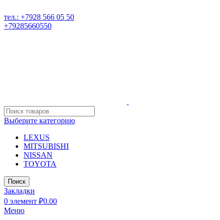
РАЗБОР ИНОМАРОК В ДАГЕСТАНЕ, 368541 р. Дагестан, Караб
тел.: +7928 566 05 50
+79285660550
Выберите категорию
LEXUS
MITSUBISHI
NISSAN
TOYOTA
Поиск
Закладки
0
элемент
₽
0.00
Меню