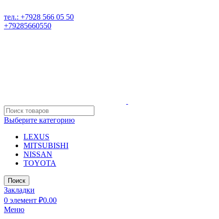
РАЗБОР ИНОМАРОК В ДАГЕСТАНЕ, 368541 р. Дагестан, Караб
тел.: +7928 566 05 50
+79285660550
Выберите категорию
LEXUS
MITSUBISHI
NISSAN
TOYOTA
Поиск
Закладки
0
элемент
₽
0.00
Меню