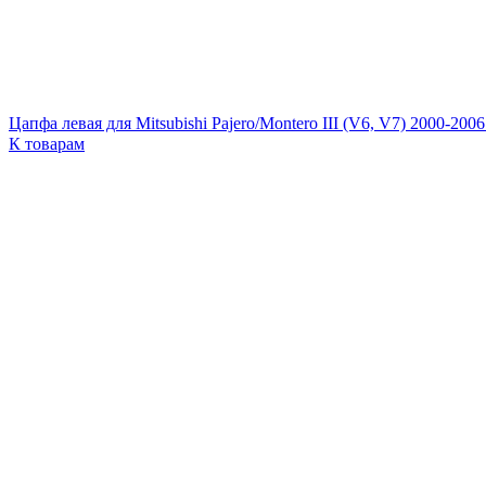
Цапфа левая для Mitsubishi Pajero/Montero III (V6, V7) 2000-200
К товарам