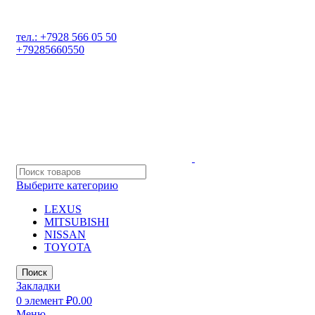
РАЗБОР ИНОМАРОК В ДАГЕСТАНЕ, 368541 р. Дагестан
Карабудахкентский р-он, пос. Манас, ул. И. Казака, 15;
тел.: +7928 566 05 50
+79285660550
Выберите категорию
LEXUS
MITSUBISHI
NISSAN
TOYOTA
Поиск
Закладки
0
элемент
₽
0.00
Меню