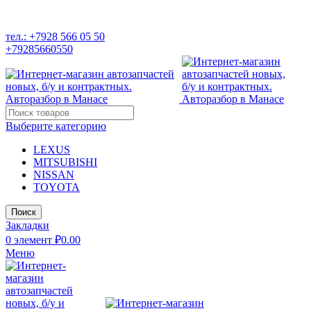
РАЗБОР ИНОМАРОК В ДАГЕСТАНЕ, 368541 р. Дагестан,
Карабудахкентский р-он, пос. Манас, ул. И. Казака, 15;
тел.: +7928 566 05 50
+79285660550
Выберите категорию
LEXUS
MITSUBISHI
NISSAN
TOYOTA
Поиск
Закладки
0
элемент
₽
0.00
Меню