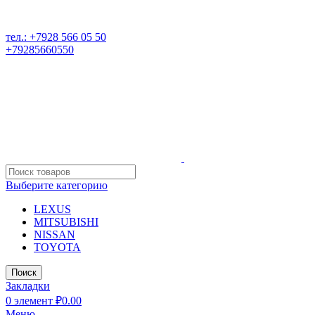
РАЗБОР ИНОМАРОК В ДАГЕСТАНЕ, 368541 р. Дагестан,
Карабудахкентский р-он, пос. Манас, ул. И. Казака, 15;
тел.: +7928 566 05 50
+79285660550
Выберите категорию
LEXUS
MITSUBISHI
NISSAN
TOYOTA
Поиск
Закладки
0
элемент
₽
0.00
Меню