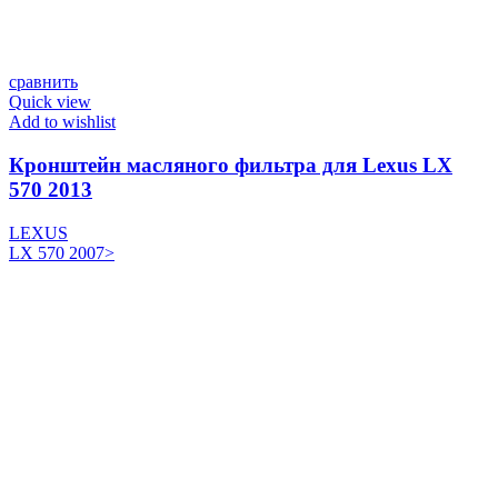
сравнить
Quick view
Add to wishlist
Кронштейн масляного фильтра для Lexus LX
570 2013
LEXUS
LX 570 2007>