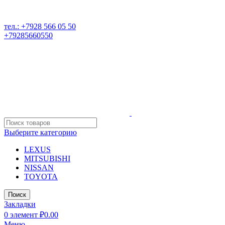
РАЗБОР ИНОМАРОК В ДАГЕСТАНЕ, 368541 р. Дагестан,
Карабудахкентский р-он, пос. Манас, ул. И. Казака, 15;
тел.: +7928 566 05 50
+79285660550
Выберите категорию
LEXUS
MITSUBISHI
NISSAN
TOYOTA
Поиск
Закладки
0
элемент
₽
0.00
Меню