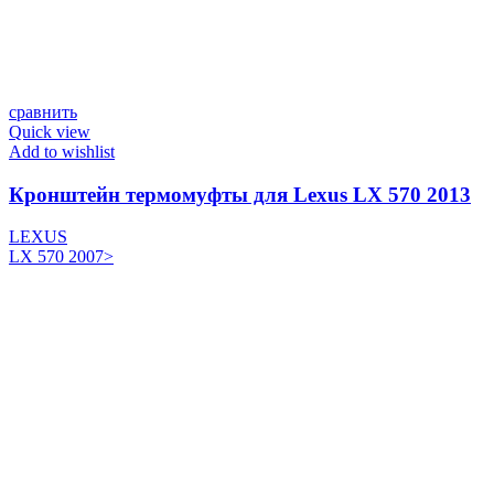
сравнить
Quick view
Add to wishlist
Кронштейн термомуфты для Lexus LX 570 2013
LEXUS
LX 570 2007>