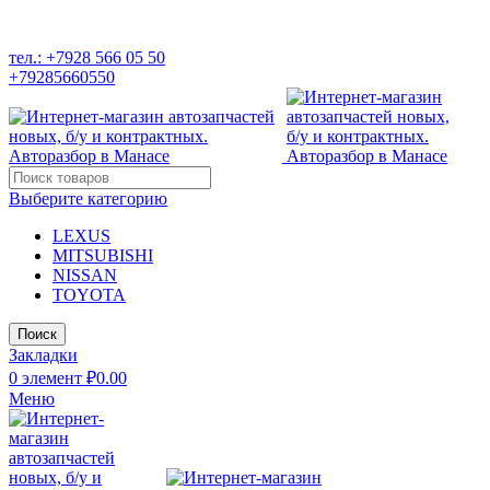
РАЗБОР ИНОМАРОК В ДАГЕСТАНЕ, 368541 р. Дагестан,
Карабудахкентский р-он, пос. Манас, ул. И. Казака, 15;
тел.: +7928 566 05 50
+79285660550
Выберите категорию
LEXUS
MITSUBISHI
NISSAN
TOYOTA
Поиск
Закладки
0
элемент
₽
0.00
Меню