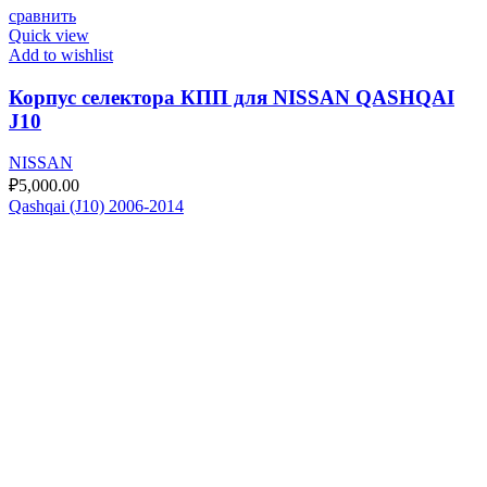
сравнить
Quick view
Add to wishlist
Корпус селектора КПП для NISSAN QASHQAI
J10
NISSAN
₽
5,000.00
Qashqai (J10) 2006-2014