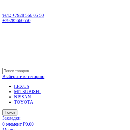
РАЗБОР ИНОМАРОК В ДАГЕСТАНЕ, 368541 р. Дагестан,
Карабудахкентский р-он, пос. Манас, ул. И. Казака, 15;
тел.: +7928 566 05 50
+79285660550
Выберите категорию
LEXUS
MITSUBISHI
NISSAN
TOYOTA
Поиск
Закладки
0
элемент
₽
0.00
Меню