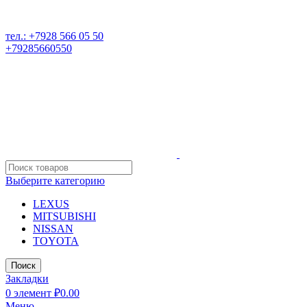
РАЗБОР ИНОМАРОК В ДАГЕСТАНЕ, 368541 р. Дагестан,
Карабудахкентский р-он, пос. Манас, ул. И. Казака, 15;
тел.: +7928 566 05 50
+79285660550
Выберите категорию
LEXUS
MITSUBISHI
NISSAN
TOYOTA
Поиск
Закладки
0
элемент
₽
0.00
Меню