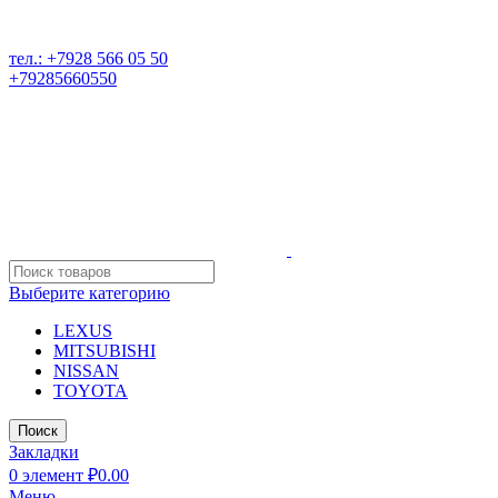
РАЗБОР ИНОМАРОК В ДАГЕСТАНЕ, 368541 р. Дагестан,
Карабудахкентский р-он, пос. Манас, ул. И. Казака, 15;
тел.: +7928 566 05 50
+79285660550
Выберите категорию
LEXUS
MITSUBISHI
NISSAN
TOYOTA
Поиск
Закладки
0
элемент
₽
0.00
Меню