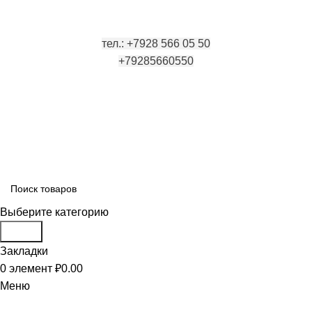
РАЗБОР ИНОМАРОК В ДАГЕСТАНЕ, 368541 р. Дагестан,
Карабудахкентский р-он, пос. Манас, ул. И. Казака, 15;
тел.: +7928 566 05 50
+79285660550
Выберите категорию
Поиск
Закладки
0
элемент
₽
0.00
Меню