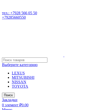
РАЗБОР ИНОМАРОК В ДАГЕСТАНЕ, 368541 р. Дагестан,
Карабудахкентский р-он, пос. Манас, ул. И. Казака, 15;
тел.: +7928 566 05 50
+79285660550
Выберите категорию
LEXUS
MITSUBISHI
NISSAN
TOYOTA
Поиск
Закладки
0
элемент
₽
0.00
Меню