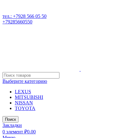
РАЗБОР ИНОМАРОК В ДАГЕСТАНЕ, 368541 р. Дагестан,
Карабудахкентский р-он, пос. Манас, ул. И. Казака, 15;
тел.: +7928 566 05 50
+79285660550
Выберите категорию
LEXUS
MITSUBISHI
NISSAN
TOYOTA
Поиск
Закладки
0
элемент
₽
0.00
Меню