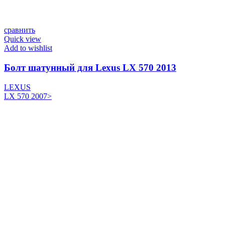
сравнить
Quick view
Add to wishlist
Болт шатунный для Lexus LX 570 2013
LEXUS
LX 570 2007>