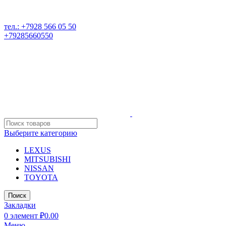
РАЗБОР ИНОМАРОК В ДАГЕСТАНЕ, 368541 р. Дагестан,
Карабудахкентский р-он, пос. Манас, ул. И. Казака, 15;
тел.: +7928 566 05 50
+79285660550
Выберите категорию
LEXUS
MITSUBISHI
NISSAN
TOYOTA
Поиск
Закладки
0
элемент
₽
0.00
Меню