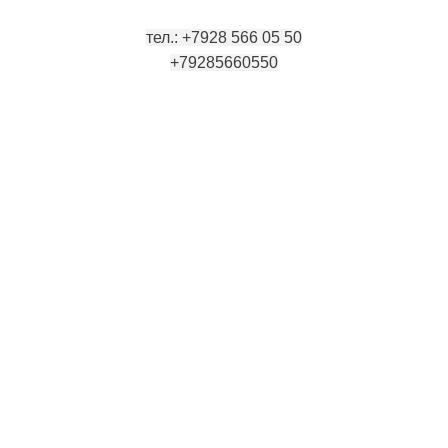
арабудахкентский р-он, пос. Манас, ул. И. Казака, 15;
тел.: +7928 566 05 50
+79285660550