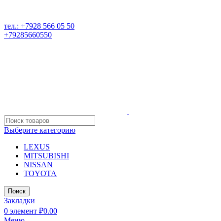
РАЗБОР ИНОМАРОК В ДАГЕСТАНЕ, 368541 р. Дагестан,
Карабудахкентский р-он, пос. Манас, ул. И. Казака, 15;
тел.: +7928 566 05 50
+79285660550
Выберите категорию
LEXUS
MITSUBISHI
NISSAN
TOYOTA
Поиск
Закладки
0
элемент
₽
0.00
Меню