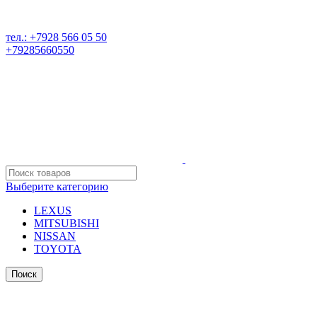
РАЗБОР ИНОМАРОК В ДАГЕСТАНЕ, 368541 р. Дагестан,
Карабудахкентский р-он, пос. Манас, ул. И. Казака, 15;
тел.: +7928 566 05 50
+79285660550
Выберите категорию
LEXUS
MITSUBISHI
NISSAN
TOYOTA
Поиск